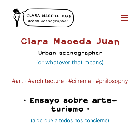
Clara Maseda Juan
· Urban scenographer ·
(or whatever that means)
#art
·
#architecture
·
#cinema
·
#philosophy
· Ensayo sobre arte-
turismo ·
(algo que a todos nos concierne)