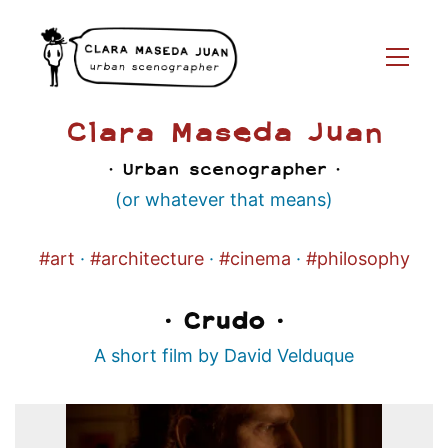
Clara Maseda Juan
· Urban scenographer ·
(or whatever that means)
#art
·
#architecture
·
#cinema
·
#philosophy
· Crudo ·
A short film by David Velduque