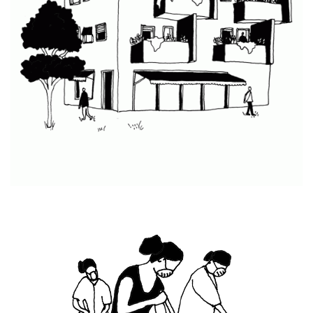
Com’ON