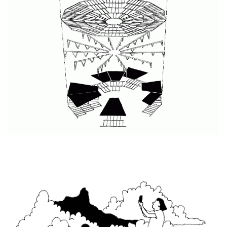
FiltrAWA