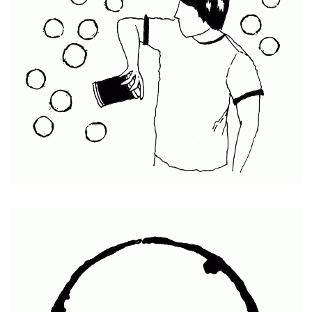
¡Qué Lata!