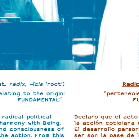
at.
radix, -īcis
‘root’)
Radic
elating to the origin:
“pertenecie
FUNDAMENTAL”
F
radical political
Declaro que el acto 
 harmony with Being.
la acción cotidiana 
nd consciousness of
El desarrollo person
he action. From this
ser son la base de 