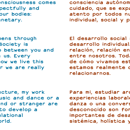
onsciousness comes
consciencia autónoma
pectfully and
cuidado, que se ex
our bodies:
atento por todos nu
anetary.
individual, social y p
pens through
El desarrollo social
Society is
desarrollo individua
ip between you and
relación, relación e
n us. Every
entre nosotros. Tod
ow we live this
de cómo vivamos est
r we are really
estamos realmente 
relacionarnos.
ecture, my work
Para mi, estudiar ar
usic and dance or a
experiencias laboral
end or stranger are
danza o una conver
to develop a
desconocido son fo
lational
importantes de desa
rld.
sistémica, holística 