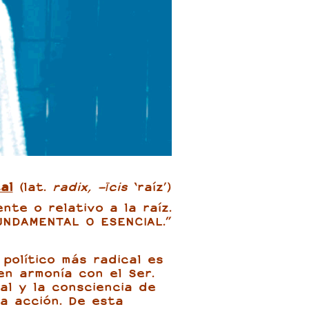
al
(lat.
radix, -īcis
‘raíz’)
nte o relativo a la raíz.
UNDAMENTAL O ESENCIAL.”
político más radical es
en armonía con el Ser.
al y la consciencia de
la acción. De esta